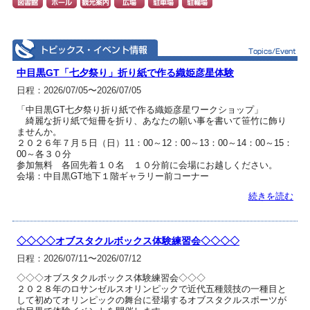
中目黒GT「七夕祭り」折り紙で作る織姫彦星体験
日程：2026/07/05〜2026/07/05
「中目黒GT七夕祭り折り紙で作る織姫彦星ワークショップ」
綺麗な折り紙で短冊を折り、あなたの願い事を書いて笹竹に飾り
ませんか。
２０２６年７月５日（日）11：00～12：00～13：00～14：00～15：
00～各３０分
参加無料 各回先着１０名 １０分前に会場にお越しください。
会場：中目黒GT地下１階ギャラリー前コーナー
続きを読む
◇◇◇◇オブスタクルボックス体験練習会◇◇◇◇
日程：2026/07/11〜2026/07/12
◇◇◇オブスタクルボックス体験練習会◇◇◇
２０２８年のロサンゼルスオリンピックで近代五種競技の一種目と
して初めてオリンピックの舞台に登場するオブスタクルスポーツが