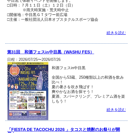
中目黒で体験イベントを開催します。
□日時：７月１１日（土）１２日（日）
※雨天時実施・荒天時中止
□開催地：中目黒ＧＴタワー前広場
□主催：一般社団法人日本オブスタクルスポーツ協会
続きを読む
第31回 和酒フェスin中目黒（WASHU FES）
日程：2026/07/25〜2026/07/26
和酒フェスin中目黒
全国から53蔵、250種類以上の和酒を飲み
比べ！
夏の暑さを吹き飛ばす！
爽やかなお酒を探そう！
夏酒、スパークリング、プレミアム酒を楽
しもう！
続きを読む
「FIESTA DE TACOCHU 2026 」タコスと焼酎のお祭りが開