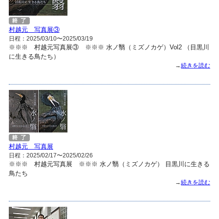
村越元 写真展③
日程：2025/03/10〜2025/03/19
※※※ 村越元写真展③ ※※※ 水ノ翳（ミズノカゲ）Vol2 （目黒川
に生きる鳥たち）
→
続きを読む
村越元 写真展
日程：2025/02/17〜2025/02/26
※※※ 村越元写真展 ※※※ 水ノ翳（ミズノカゲ） 目黒川に生きる
鳥たち
→
続きを読む