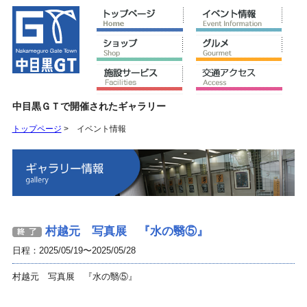
中目黒ＧＴで開催されたギャラリー
トップページ
>
イベント情報
村越元 写真展 『水の翳⑤』
日程：2025/05/19〜2025/05/28
村越元 写真展 『水の翳⑤』