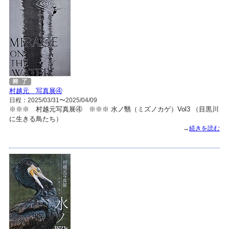
村越元 写真展④
日程：2025/03/31〜2025/04/09
※※※ 村越元写真展④ ※※※ 水ノ翳（ミズノカゲ）Vol3 （目黒川
に生きる鳥たち）
→
続きを読む