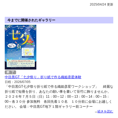
2025/04/24 更新
今までに開催されたギャラリー
中目黒GT「七夕祭り」折り紙で作る織姫彦星体験
日程：2026/07/05
「中目黒GT七夕祭り折り紙で作る織姫彦星ワークショップ」 綺麗な
折り紙で短冊を折り、あなたの願い事を書いて笹竹に飾りませんか。
２０２６年７月５日（日）11：00～12：00～13：00～14：00～15：
00～各３０分 参加無料 各回先着１０名 １０分前に会場にお越しく
ださい。 会場：中目黒GT地下１階ギャラリー前コーナー
→
続きを読む