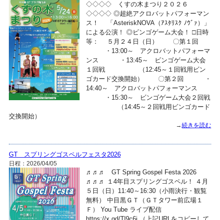
◇◇◇◇ くすの木まつり２０２６
◇◇◇◇ ◎超絶アクロバットパフォーマン
ス！ 「AsteriskNOVA（ｱｽﾀﾘｽｸ ﾉｳﾞｧ）」
による公演！ ◎ビンゴゲーム大会！ □日時
等： ５月２４日（日） 〇第１回
・13:00～ アクロバットパフォーマ
ンス ・13:45～ ビンゴゲーム大会
１回戦 （12:45～１回戦用ビン
ゴカード交換開始） 〇第２回 ・
14:40～ アクロバットパフォーマンス
・15:30～ ビンゴゲーム大会２回戦
（14:45～２回戦用ビンゴカード
交換開始）
→
続きを読む
GT スプリングゴスペルフェスタ2026
日程：2026/04/05
♬♬♬ GT Spring Gospel Festa 2026
♬♬♬ １4年目スプリングゴスペル！ ４月
５日（日）11:40～16:30（小雨決行・観覧
無料） 中目黒ＧＴ（ＧＴタワー前広場１
Ｆ） You Tube ライブ配信
https://x.gd/Tl9c6j （上記URLをコピーして