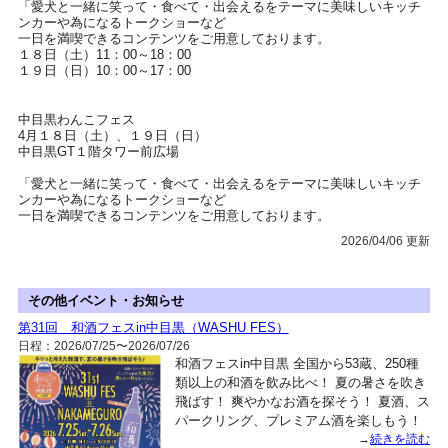
「愛犬と一緒に笑って・食べて・出会えるをテーマに美味しいキッチ
ンカーや為になるトークショーなど
一日を満喫できるコンテンツをご用意しております。
１８日（土）11：00～18：00
１９日（日）10：00～17：00
中目黒わんこフェス
4月１８日（土）、１９日（日）
中目黒GT１階タワー前広場
「愛犬と一緒に笑って・食べて・出会えるをテーマに美味しいキッチ
ンカーや為になるトークショーなど
一日を満喫できるコンテンツをご用意しております。
2026/04/06 更新
その他イベント・お知らせ
第31回 和酒フェスin中目黒（WASHU FES）
日程：2026/07/25〜2026/07/26
和酒フェスin中目黒 全国から53蔵、250種
類以上の和酒を飲み比べ！ 夏の暑さを吹き
飛ばす！ 爽やかなお酒を探そう！ 夏酒、ス
パークリング、プレミアム酒を楽しもう！
→
続きを読む