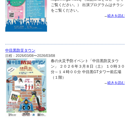
ご覧ください。） 出演プログラムはチラシ
をご覧ください。
→
続きを読む
中目黒防災タウン
日程：2026/03/08〜2026/03/08
春の火災予防イベント「中目黒防災タウ
ン」 ２０２６年３月８日（土） １０時３０
分～１４時００分 中目黒GTタワー前広場
（１階）
→
続きを読む