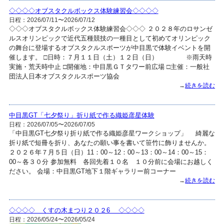
◇◇◇◇オブスタクルボックス体験練習会◇◇◇◇
日程：2026/07/11〜2026/07/12
◇◇◇オブスタクルボックス体験練習会◇◇◇ ２０２８年のロサンゼ
ルスオリンピックで近代五種競技の一種目として初めてオリンピック
の舞台に登場するオブスタクルスポーツが中目黒で体験イベントを開
催します。 □日時：７月１１日（土）１２日（日） ※雨天時
実施・荒天時中止 □開催地：中目黒ＧＴタワー前広場 □主催：一般社
団法人日本オブスタクルスポーツ協会
→
続きを読む
中目黒GT「七夕祭り」折り紙で作る織姫彦星体験
日程：2026/07/05〜2026/07/05
「中目黒GT七夕祭り折り紙で作る織姫彦星ワークショップ」 綺麗な
折り紙で短冊を折り、あなたの願い事を書いて笹竹に飾りませんか。
２０２６年７月５日（日）11：00～12：00～13：00～14：00～15：
00～各３０分 参加無料 各回先着１０名 １０分前に会場にお越しく
ださい。 会場：中目黒GT地下１階ギャラリー前コーナー
→
続きを読む
◇◇◇◇ くすの木まつり２０２6 ◇◇◇◇
日程：2026/05/24〜2026/05/24