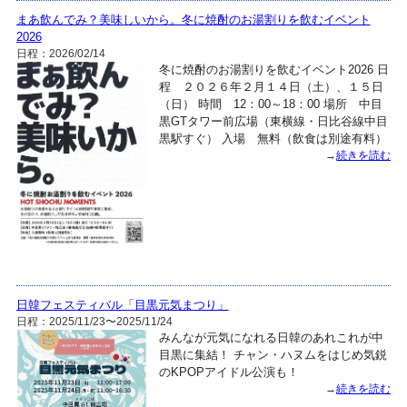
まあ飲んでみ？美味しいから。冬に焼酎のお湯割りを飲むイベント
2026
日程：2026/02/14
冬に焼酎のお湯割りを飲むイベント2026 日
程 ２０２６年２月１４日（土）、１５日
（日） 時間 12：00～18：00 場所 中目
黒GTタワー前広場（東横線・日比谷線中目
黒駅すぐ） 入場 無料（飲食は別途有料）
→
続きを読む
日韓フェスティバル「目黒元気まつり」
日程：2025/11/23〜2025/11/24
みんなが元気になれる日韓のあれこれが中
目黒に集結！ チャン・ハヌムをはじめ気鋭
のKPOPアイドル公演も！
→
続きを読む