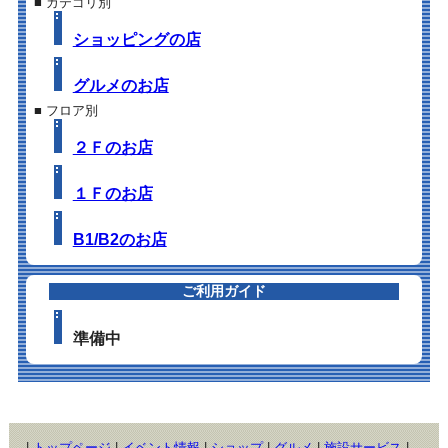
■ カテゴリ別
ショッピングの店
グルメのお店
■ フロア別
２Ｆのお店
１Ｆのお店
B1/B2のお店
ご利用ガイド
準備中
|
トップページ
|
イベント情報
|
ショップ
|
グルメ
|
施設サービス
|